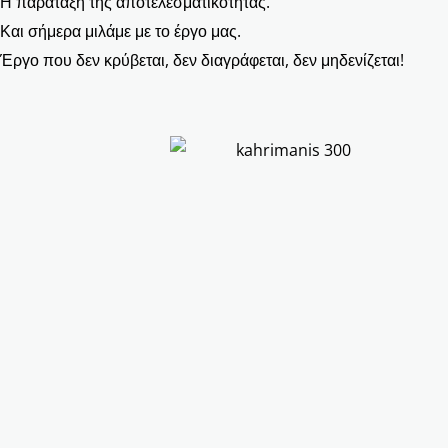
Η παράταξη της αποτελεσματικότητας.
Και σήμερα μιλάμε με το έργο μας.
Έργο που δεν κρύβεται, δεν διαγράφεται, δεν μηδενίζεται!
F
I
Y
a
n
o
c
s
u
e
t
t
b
a
u