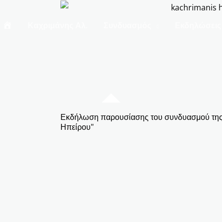
Α
Καχριμάνης Αλ.
Συνδυασμός
Εκδηλώσεις
ρ
χ
Εκδήλωση παρουσίασης του συνδυασμού της
Ηπείρου"
ι
κ
ή