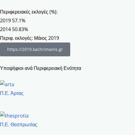
o
g
b
o
r
e
Περιφερειακές εκλογές (%):
2019
57.1%
k
a
2014
50.83%
Περιφ. εκλογές: Μάιος 2019
m
https://2019.kachrimanis.gr
Υποψήφιοι ανά Περιφερειακή Ενότητα
Π.Ε. Άρτας
Π.Ε. Θεσπρωτίας