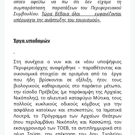
οποίο οφείλω να πω ότι δεν είχαμε τη
συμπαράσταση παρατάξεων του Περιφερειακού
Συμβουλίου.
Τώρα βέβαια όλοι εμφανίζονται
υπέρμαχοι της ανάπτυξης του τουρισμού».
Έργα υποδομών
Στη συνέχεια ο νυν και εκ νέου υποψήφιος
Περιφερειάρχης αναφέρθηκε – παραθέτοντας και
οικονομικά στοιχεία- σε ορισμένα από τα έργα
που ήδη βρίσκονται σε εξέλιξη, ήτοι: τους
βιολογικούς καθαρισμούς στο παράκτιο μέτωπο,
την είσοδο Πρέβεζας (με παράκαμψη της Αρχαίας
Νικόπολης), το αλιευτικό καταφύγιο Μύτικα, τους
πολλούς κυκλικούς οδικούς κόμβους για την
ασφάλεια κατοίκων και επισκεπτών, τα Ιαματικά
Λουτρά, το Πρόγραμμα των Αρχαίων Θεάτρων
(που περιλαμβάνει Νικόπολη και Κασσώπη), τον
εκσυγχρονισμό των ΤΟΕΒ, τα αντιπλημμυρικά στο
ρέμα Τούση, την επέκταση του Δημ. Σχολείου