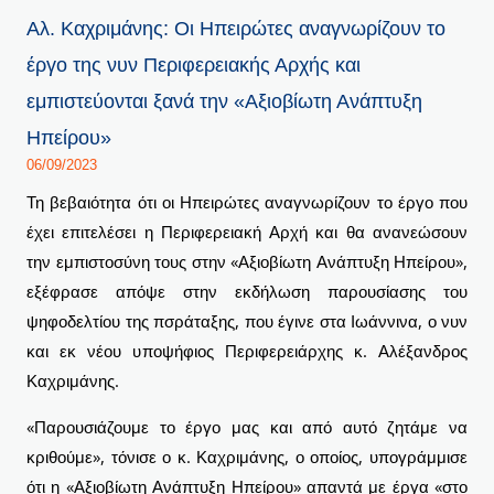
Αλ.
P
P
P
Αλ. Καχριμάνης: Οι Ηπειρώτες αναγνωρίζουν το
Καχριμάνης:
a
a
a
έργο της νυν Περιφερειακής Αρχής και
Οι
g
g
g
εμπιστεύονται ξανά την «Αξιοβίωτη Ανάπτυξη
Ηπειρώτες
e
e
e
Ηπείρου»
αναγνωρίζουν
06/09/2023
το
Τη βεβαιότητα ότι οι Ηπειρώτες αναγνωρίζουν το έργο που
έργο
έχει επιτελέσει η Περιφερειακή Αρχή και θα ανανεώσουν
της
την εμπιστοσύνη τους στην «Αξιοβίωτη Ανάπτυξη Ηπείρου»,
νυν
εξέφρασε απόψε στην εκδήλωση παρουσίασης του
Περιφερειακής
ψηφοδελτίου της πσράταξης, που έγινε στα Ιωάννινα, ο νυν
Αρχής
και εκ νέου υποψήφιος Περιφερειάρχης κ. Αλέξανδρος
και
Καχριμάνης.
εμπιστεύονται
ξανά
«Παρουσιάζουμε το έργο μας και από αυτό ζητάμε να
την
κριθούμε», τόνισε ο κ. Καχριμάνης, ο οποίος, υπογράμμισε
«Αξιοβίωτη
ότι η «Αξιοβίωτη Ανάπτυξη Ηπείρου» απαντά με έργα «στο