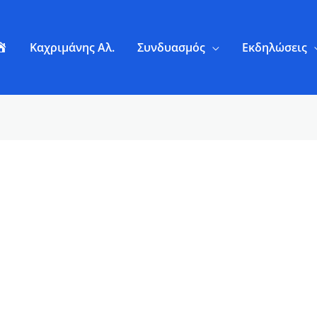
Α
Καχριμάνης Αλ.
Συνδυασμός
Εκδηλώσεις
ρ
χ
ι
κ
ή