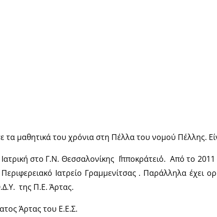
ε τα μαθητικά του χρόνια στη Πέλλα του νομού Πέλλης. Εί
Ιατρική στο Γ.Ν. Θεσσαλονίκης ΄΄Ιπποκράτειο΄΄. Από το 201
Περιφερειακό Ιατρείο Γραμμενίτσας . Παράλληλα έχει ορ
.Υ. της Π.Ε. Άρτας.
ατος Άρτας του Ε.Ε.Σ.