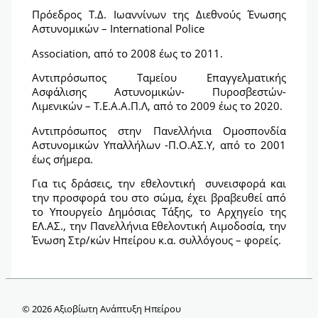
Πρόεδρος Τ.Δ. Ιωαννίνων της Διεθνούς Ένωσης
Αστυνοµικών – International Police
Association, από το 2008 έως το 2011.
Αντιπρόσωπος Ταµείου Επαγγελματικής
Ασφάλισης Αστυνοµικών- Πυροσβεστών-
Λιµενικών – Τ.Ε.Α.Α.Π.Λ, από το 2009 έως το 2020.
Αντιπρόσωπος στην Πανελλήνια Ομοσπονδία
Αστυνομικών Υπαλλήλων -Π.Ο.ΑΣ.Υ, από το 2001
έως σήμερα.
Για τις δράσεις, την εθελοντική συνεισφορά και
την προσφορά του στο σώμα, έχει βραβευθεί από
το Υπουργείο Δημόσιας Τάξης, το Αρχηγείο της
EΛ.AΣ., την Πανελλήνια Εθελοντική Αιμοδοσία, την
Ένωση Στρ/κών Ηπείρου κ.α. συλλόγους – φορείς.
© 2026 Αξιοβίωτη Ανάπτυξη Ηπείρου