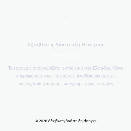
Αξιοβίωτη Ανάπτυξη Ηπείρου
Το έργο μας​
Το έργο μας αναγνωρίζεται εντός και εκτός Ελλάδος. Κάνει
υπερήφανους τους Ηπειρώτες. Αποδεικνύει πως με
συνεργασία μπορούμε να έχουμε μόνο επιτυχίες
© 2026 Αξιοβίωτη Ανάπτυξη Ηπείρου