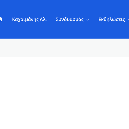
Α
Καχριμάνης Αλ.
Συνδυασμός
Εκδηλώσεις
ρ
χ
ι
κ
ή